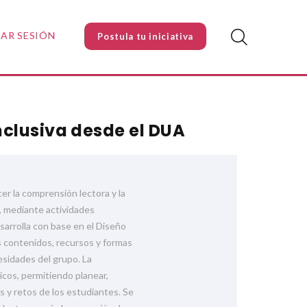
IAR SESIÓN
Postula tu iniciativa
nclusiva desde el DUA
er la comprensión lectora y la
, mediante actividades
esarrolla con base en el Diseño
s contenidos, recursos y formas
esidades del grupo. La
cos, permitiendo planear,
s y retos de los estudiantes. Se