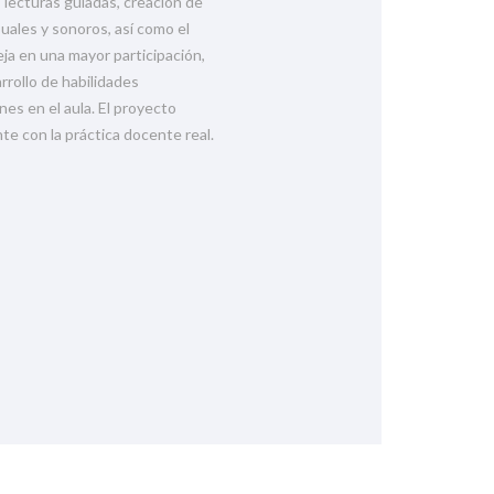
 lecturas guiadas, creación de
suales y sonoros, así como el
eja en una mayor participación,
rrollo de habilidades
es en el aula. El proyecto
te con la práctica docente real.