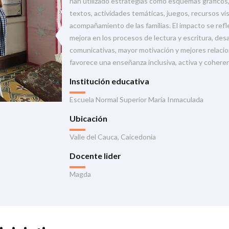
han utilizado estrategias como esquemas gráficos,
textos, actividades temáticas, juegos, recursos vi
acompañamiento de las familias. El impacto se refl
mejora en los procesos de lectura y escritura, desa
comunicativas, mayor motivación y mejores relacion
favorece una enseñanza inclusiva, activa y coheren
Institución educativa
Escuela Normal Superior María Inmaculada
Ubicación
Valle del Cauca, Caicedonia
Docente lider
Magda