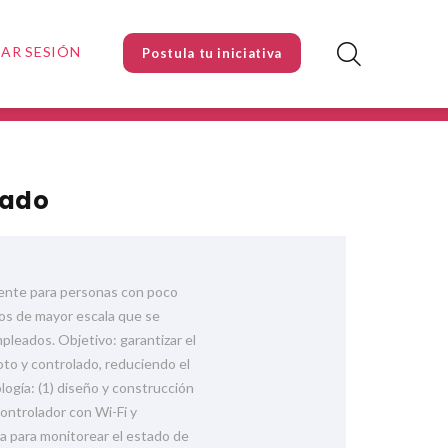
IAR SESIÓN
Postula tu iniciativa
zado
gente para personas con poco
vos de mayor escala que se
leados. Objetivo: garantizar el
to y controlado, reduciendo el
ogía: (1) diseño y construcción
ontrolador con Wi-Fi y
va para monitorear el estado de