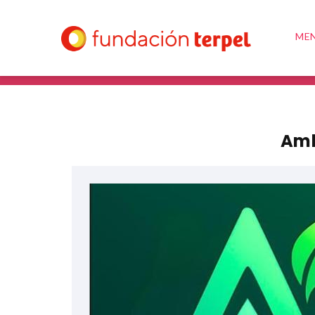
ME
Amb