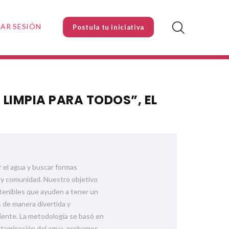
IAR SESIÓN
Postula tu iniciativa
LIMPIA PARA TODOS”, EL
 el agua y buscar formas
o y comunidad. Nuestro objetivo
stenibles que ayuden a tener un
 de manera divertida y
biente. La metodología se basó en
ontaminación del agua, probamos