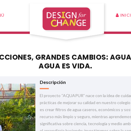
INIC
NÚ
CIONES, GRANDES CAMBIOS: AGUA 
AGUA ES VIDA.
Descripción
El proyecto “AQUAPUR” nace con la idea de cuidar
prácticas de mejorar su calidad en nuestro colegi
es crear filtros de agua caseros, económicos y so
recurso más limpio y seguro, mientras aprendemos
significativa sobre ciencia, tecnología y medio am
el aprendizaje haciendo: investigamos sobre la c