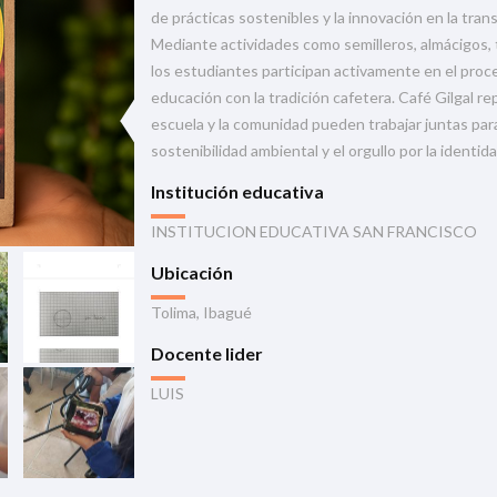
de prácticas sostenibles y la innovación en la tra
Mediante actividades como semilleros, almácigos, t
los estudiantes participan activamente en el proc
educación con la tradición cafetera. Café Gilgal r
escuela y la comunidad pueden trabajar juntas para i
sostenibilidad ambiental y el orgullo por la identid
Institución educativa
INSTITUCION EDUCATIVA SAN FRANCISCO
Ubicación
Tolima, Ibagué
Docente lider
LUIS