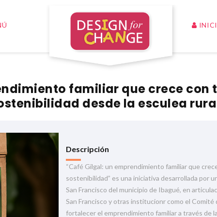
INIC
NÚ
endimiento familiar que crece con t
ostenibilidad desde la esculea rura
Descripción
“Café Gilgal: un emprendimiento familiar que crece
sostenibilidad” es una iniciativa desarrollada por u
San Francisco del municipio de Ibagué, en articulac
San Francisco y otras institucionr como el Comité
fortalecer el emprendimiento familiar a través de la