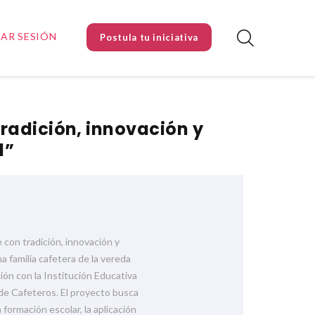
IAR SESIÓN
Postula tu iniciativa
radición, innovación y
l”
 con tradición, innovación y
na familia cafetera de la vereda
ión con la Institución Educativa
 de Cafeteros. El proyecto busca
 formación escolar, la aplicación