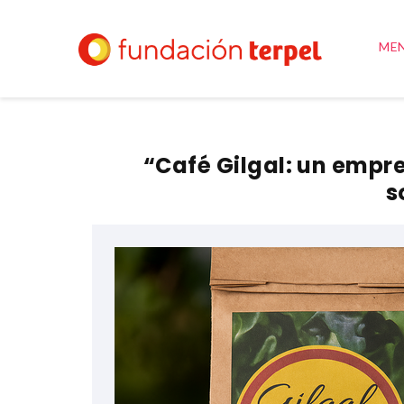
ME
“Café Gilgal: un empr
s