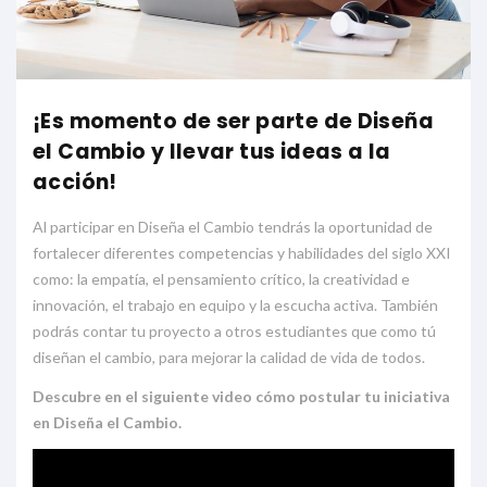
¡Es momento de ser parte de Diseña
el Cambio y llevar tus ideas a la
acción!
Al participar en Diseña el Cambio tendrás la oportunidad de
fortalecer diferentes competencias y habilidades del siglo XXI
como: la empatía, el pensamiento crítico, la creatividad e
innovación, el trabajo en equipo y la escucha activa. También
podrás contar tu proyecto a otros estudiantes que como tú
diseñan el cambio, para mejorar la calidad de vida de todos.
Descubre en el siguiente video cómo postular tu iniciativa
en Diseña el Cambio.