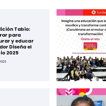
ición Tabio:
rar para
urar y educar
or Diseña el
io 2025
 2025