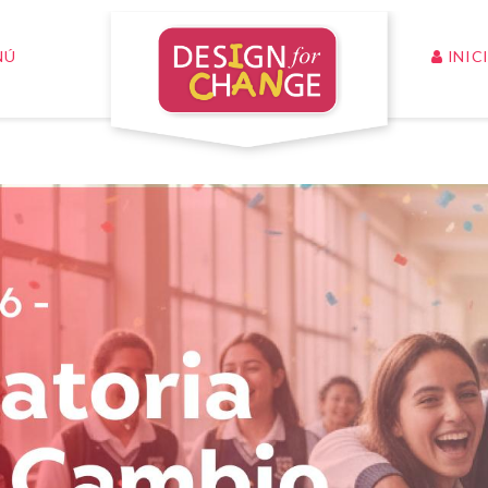
INIC
NÚ