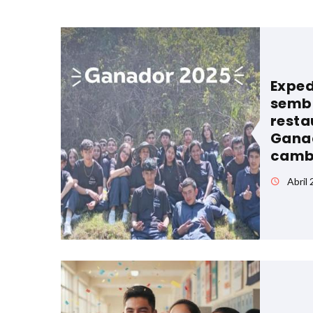
Exped
semb
resta
Ganad
camb
Abril