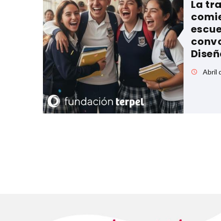
La tr
comie
escue
convo
Diseñ
Abril