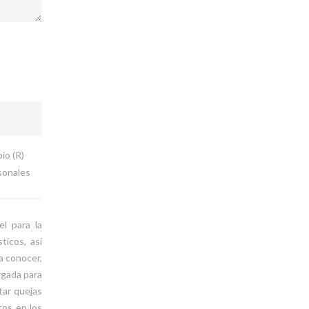
io (R)
sonales
el para la
ticos, así
a conocer,
orgada para
tar quejas
atos en los