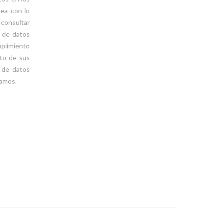
nea con lo
 consultar
o de datos
mplimiento
nto de sus
o de datos
lamos.