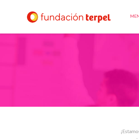
ME
¡Estamos