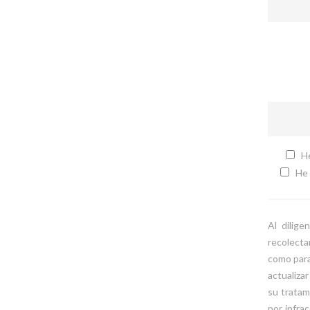
He 
He l
Al dilige
recolecta
como para
actualizar
su tratam
por infrac