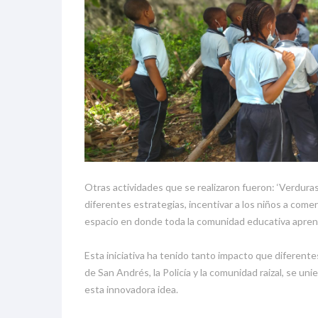
Otras actividades que se realizaron fueron: ‘Verdura
diferentes estrategias, incentivar a los niños a comer
espacio en donde toda la comunidad educativa apre
Esta iniciativa ha tenido tanto impacto que diferent
de San Andrés, la Policía y la comunidad raizal, se uni
esta innovadora idea.