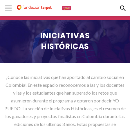
INICIATIVAS
HISTÓRICAS
¡Conoce las iniciativas que han aportado al cambio social en
Colombia! En este espacio reconocemos a las y los docentes
y las y los estudiantes que han superado los retos que
asumieron durante el programa y optaron por decir YO
PUEDO. La sección de Iniciativas Históricas, es el resumen de
los ganadores y proyectos finalistas en Colombia durante las
ediciones de los últimos 3 años.
Estas propuestas se