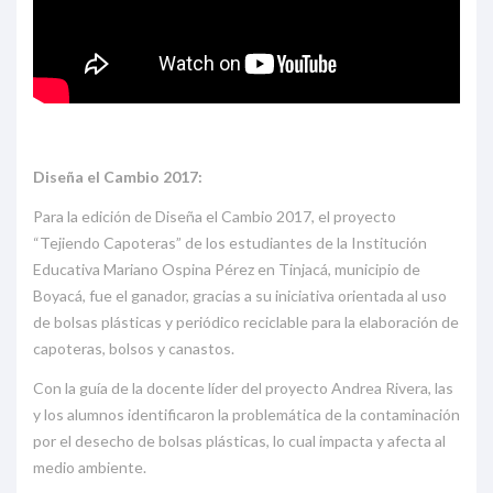
Diseña el Cambio 2017:
Para la edición de Diseña el Cambio 2017, el proyecto
“Tejiendo Capoteras” de los estudiantes de la Institución
Educativa Mariano Ospina Pérez en Tinjacá, municipio de
Boyacá, fue el ganador, gracias a su iniciativa orientada al uso
de bolsas plásticas y periódico reciclable para la elaboración de
capoteras, bolsos y canastos.
Con la guía de la docente líder del proyecto Andrea Rivera, las
y los alumnos identificaron la problemática de la contaminación
por el desecho de bolsas plásticas, lo cual impacta y afecta al
medio ambiente.