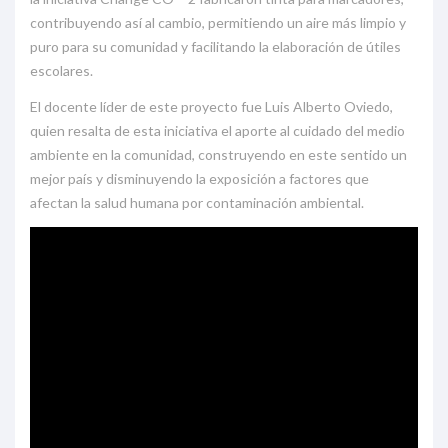
contribuyendo así al cambio, permitiendo un aire más limpio y
puro para su comunidad y facilitando la elaboración de útiles
escolares.
El docente líder de este proyecto fue Luis Alberto Oviedo,
quien resalta de esta iniciativa el aporte al cuidado del medio
ambiente en la comunidad, construyendo en este sentido un
mejor país y disminuyendo la exposición a factores que
afectan la salud humana por contaminación ambiental.