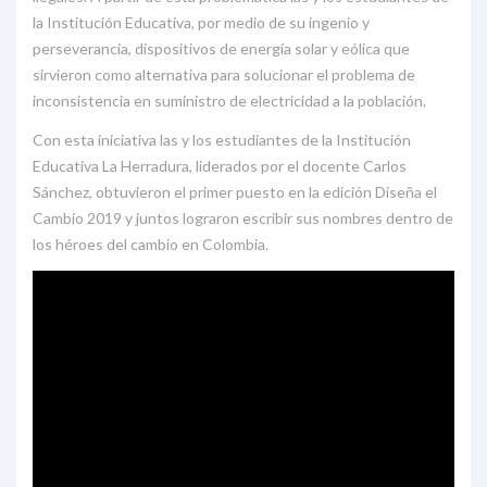
la Institución Educativa, por medio de su ingenio y
perseverancia, dispositivos de energía solar y eólica que
sirvieron como alternativa para solucionar el problema de
inconsistencia en suministro de electricidad a la población.
Con esta iniciativa las y los estudiantes de la Institución
Educativa La Herradura, liderados por el docente Carlos
Sánchez, obtuvieron el primer puesto en la edición Diseña el
Cambio 2019 y juntos lograron escribir sus nombres dentro de
los héroes del cambio en Colombia.