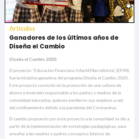
Artículos
Ganadores de los últimos años de
Diseña el Cambio
Diseña el Cambio 2020:
El proyecto “Educación Financiera Infantil Marcelinista”, (EFIM),
fue la iniciativa ganadora del programa Diseña el Cambio 2020.
Este proyecto consistió en la promoción de una cultura de
ahorro e inversión responsable a los padres y madres de la
comunidad educativa, quienes perdieron sus empleos a raíz
del confinamiento debido a la pandemia del Coronavirus.
El cambio propuesto por este proyecto a la comunidad se dio a
partir de la implementación de estrategias pedagógicas, para
enseñar a las madres y padres conceptos básicos de