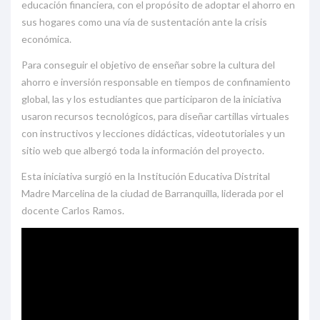
educación financiera, con el propósito de adoptar el ahorro en
sus hogares como una vía de sustentación ante la crisis
económica.
Para conseguir el objetivo de enseñar sobre la cultura del
ahorro e inversión responsable en tiempos de confinamiento
global, las y los estudiantes que participaron de la iniciativa
usaron recursos tecnológicos, para diseñar cartillas virtuales
con instructivos y lecciones didácticas, videotutoriales y un
sitio web que albergó toda la información del proyecto.
Esta iniciativa surgió en la Institución Educativa Distrital
Madre Marcelina de la ciudad de Barranquilla, liderada por el
docente Carlos Ramos.