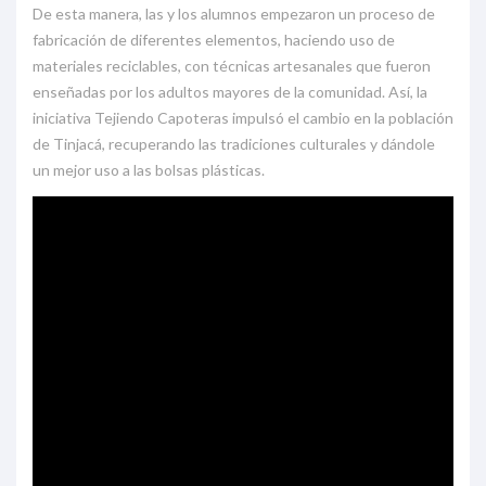
De esta manera, las y los alumnos empezaron un proceso de
fabricación de diferentes elementos, haciendo uso de
materiales reciclables, con técnicas artesanales que fueron
enseñadas por los adultos mayores de la comunidad. Así, la
iniciativa Tejiendo Capoteras impulsó el cambio en la población
de Tinjacá, recuperando las tradiciones culturales y dándole
un mejor uso a las bolsas plásticas.