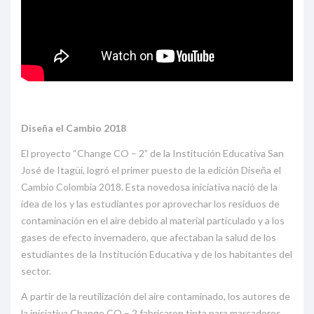
Diseña el Cambio 2018
El proyecto “Change CO – 2” de la Institución Educativa San
José de Itagüí, logró el primer puesto de la edición Diseña el
Cambio Colombia 2018. Esta novedosa iniciativa nació de la
idea de los y las estudiantes por aprovechar los residuos de
contaminación en el aire debido al material particulado y a los
gases de efecto invernadero, que afectaban la salud de los
estudiantes de la Institución Educativa y de los habitantes del
sector.
A partir de la reutilización del aire contaminado, los autores de
la iniciativa Change CO – 2 fabricaron tinta para marcadores,